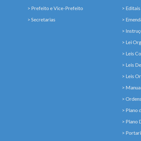
> Prefeito e Vice-Prefeito
> Editais
> Secretarias
> Emenda
> Instru
> Lei Or
> Leis C
> Leis D
> Leis Or
> Manua
> Ordens
> Plano 
> Plano 
> Portar