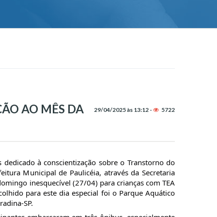
ÇÃO AO MÊS DA
29/04/2025 às 13:12 -
5722
s dedicado à conscientização sobre o Transtorno do
feitura Municipal de Paulicéia, através da Secretaria
omingo inesquecível (27/04) para crianças com TEA
colhido para este dia especial foi o Parque Aquático
radina-SP.
ipantes embarcaram em três ônibus, especialmente