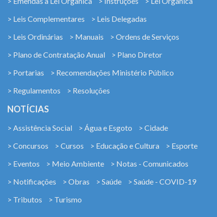
> Emendas à Lei Orgânica
> Instruções
> Lei Orgânica
> Leis Complementares
> Leis Delegadas
> Leis Ordinárias
> Manuais
> Ordens de Serviços
> Plano de Contratação Anual
> Plano Diretor
> Portarias
> Recomendações Ministério Público
> Regulamentos
> Resoluções
NOTÍCIAS
> Assistência Social
> Água e Esgoto
> Cidade
> Concursos
> Cursos
> Educação e Cultura
> Esporte
> Eventos
> Meio Ambiente
> Notas - Comunicados
> Notificações
> Obras
> Saúde
> Saúde - COVID-19
> Tributos
> Turismo