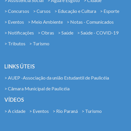
> Assistência Social
> Água e Esgoto
> Cidade
> Concursos
> Cursos
> Educação e Cultura
> Esporte
> Eventos
> Meio Ambiente
> Notas - Comunicados
> Notificações
> Obras
> Saúde
> Saúde - COVID-19
> Tributos
> Turismo
LINKS ÚTEIS
> AUEP -Associação da união Estudantil de Paulicéia
> Câmara Municipal de Paulicéia
VÍDEOS
> A cidade
> Eventos
> Rio Paraná
> Turismo