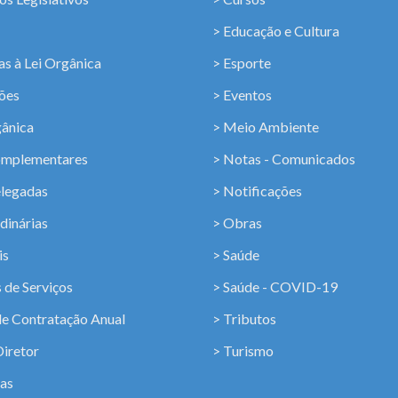
> Educação e Cultura
s à Lei Orgânica
> Esporte
ções
> Eventos
gânica
> Meio Ambiente
omplementares
> Notas - Comunicados
elegadas
> Notificações
dinárias
> Obras
is
> Saúde
 de Serviços
> Saúde - COVID-19
de Contratação Anual
> Tributos
Diretor
> Turismo
ias