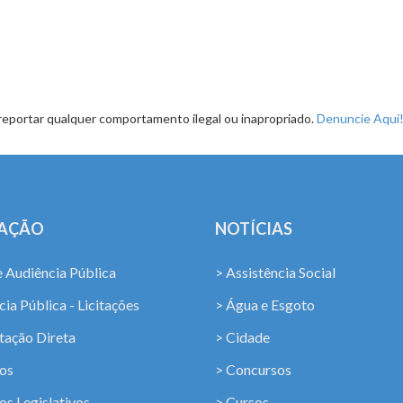
reportar qualquer comportamento ilegal ou inapropriado.
Denuncie Aqui
LAÇÃO
NOTÍCIAS
e Audiência Pública
> Assistência Social
ia Pública - Licitações
> Água e Esgoto
tação Direta
> Cidade
os
> Concursos
os Legislativos
> Cursos