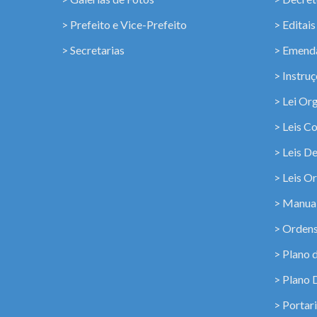
> Prefeito e Vice-Prefeito
> Editais
> Secretarias
> Emenda
> Instru
> Lei Or
> Leis C
> Leis D
> Leis Or
> Manua
> Ordens
> Plano 
> Plano 
> Portar