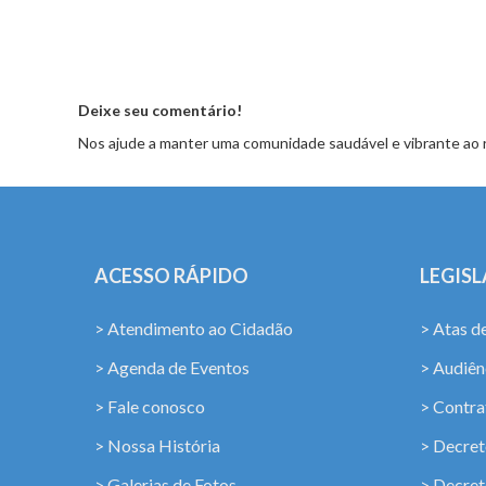
Deixe seu comentário!
Nos ajude a manter uma comunidade saudável e vibrante ao 
ACESSO RÁPIDO
LEGIS
> Atendimento ao Cidadão
> Atas d
> Agenda de Eventos
> Audiênc
> Fale conosco
> Contra
> Nossa História
> Decret
> Galerias de Fotos
> Decret