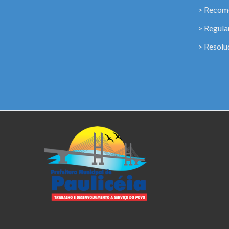
> Recome
> Regul
> Resolu