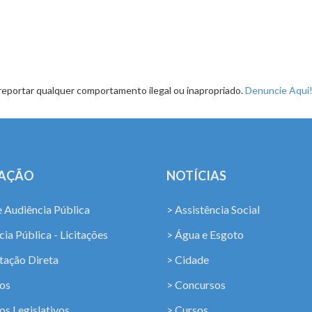
reportar qualquer comportamento ilegal ou inapropriado.
Denuncie Aqui
LAÇÃO
NOTÍCIAS
e Audiência Pública
> Assistência Social
ia Pública - Licitações
> Água e Esgoto
tação Direta
> Cidade
os
> Concursos
os Legislativos
> Cursos