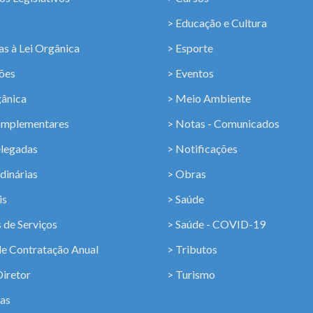
> Educação e Cultura
s à Lei Orgânica
> Esporte
ções
> Eventos
gânica
> Meio Ambiente
omplementares
> Notas - Comunicados
elegadas
> Notificações
dinárias
> Obras
is
> Saúde
 de Serviços
> Saúde - COVID-19
de Contratação Anual
> Tributos
Diretor
> Turismo
ias