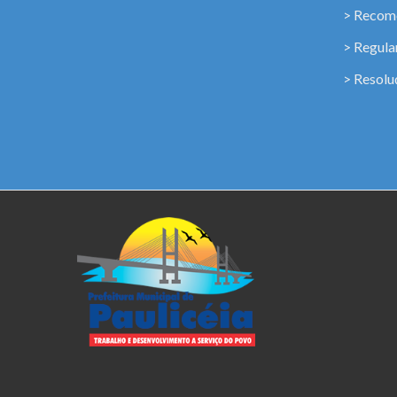
> Recome
> Regul
> Resolu