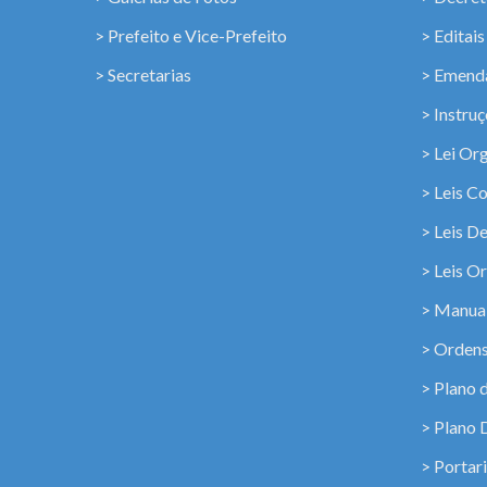
> Prefeito e Vice-Prefeito
> Editais
> Secretarias
> Emenda
> Instru
> Lei Or
> Leis C
> Leis D
> Leis Or
> Manua
> Ordens
> Plano 
> Plano 
> Portar