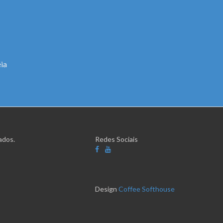
ia
ados.
Redes Sociais
Design
Coffee Softhouse