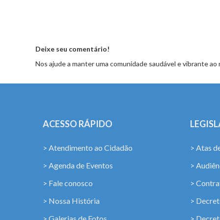
Deixe seu comentário!
Nos ajude a manter uma comunidade saudável e vibrante ao 
ACESSO RÁPIDO
LEGIS
> Atendimento ao Cidadão
> Atas d
> Agenda de Eventos
> Audiênc
> Fale conosco
> Contra
> Nossa História
> Decret
> Galerias de Fotos
> Decret