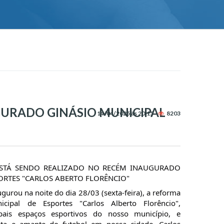
URADO GINÁSIO MUNICIPAL
14/04/2025 às 20:15 -
8203
STÁ SENDO REALIZADO NO RECÉM INAUGURADO
ORTES "CARLOS ABERTO FLORÊNCIO"
augurou na noite do dia 28/03 (sexta-feira), a reforma
cipal de Esportes "Carlos Alberto Florêncio",
pais espaços esportivos do nosso município, e
a e amante do futebol em nossa cidade, Carlos