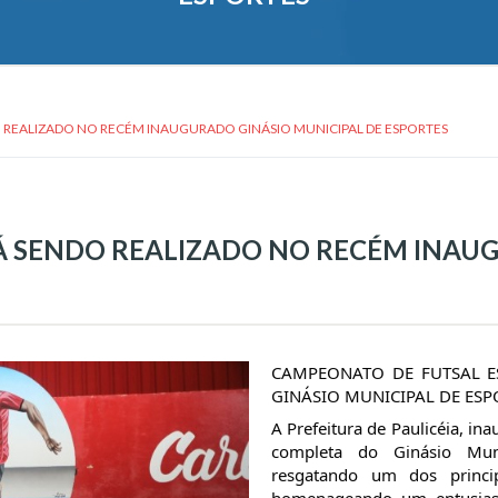
 REALIZADO NO RECÉM INAUGURADO GINÁSIO MUNICIPAL DE ESPORTES
 SENDO REALIZADO NO RECÉM INAUG
CAMPEONATO DE FUTSAL E
GINÁSIO MUNICIPAL DE ESP
A
Prefeitura de Paulicéia, in
completa do Ginásio Muni
resgatando um dos princi
homenageando um entusiast