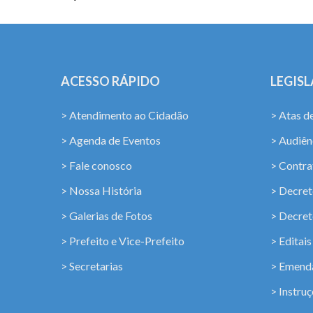
ACESSO RÁPIDO
LEGIS
> Atendimento ao Cidadão
> Atas d
> Agenda de Eventos
> Audiênc
> Fale conosco
> Contra
> Nossa História
> Decret
> Galerias de Fotos
> Decret
> Prefeito e Vice-Prefeito
> Editais
> Secretarias
> Emenda
> Instru