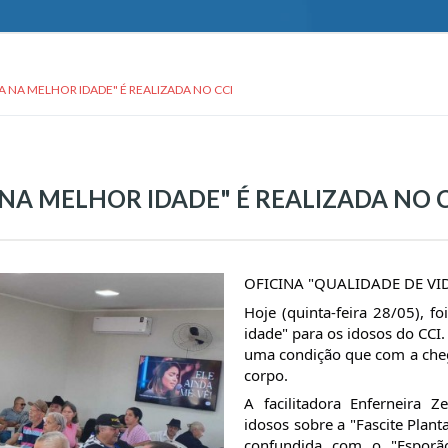
A NA MELHOR IDADE" É REALIZADA NO CCI
 NA MELHOR IDADE" É REALIZADA NO 
OFICINA "QUALIDADE DE VI
Hoje (quinta-feira 28/05), fo
idade" para os idosos do CCI.
uma condição que com a cheg
corpo. 
A facilitadora Enferneira Z
idosos sobre a "Fascite Plant
confundida com o "Esporã