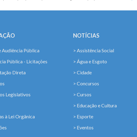
LAÇÃO
NOTÍCIAS
e Audiência Pública
> Assistência Social
ia Pública - Licitações
> Água e Esgoto
tação Direta
> Cidade
os
> Concursos
os Legislativos
> Cursos
> Educação e Cultura
s à Lei Orgânica
> Esporte
ções
> Eventos