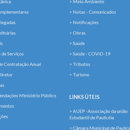
gânica
> Meio Ambiente
omplementares
> Notas - Comunicados
elegadas
> Notificações
dinárias
> Obras
is
> Saúde
 de Serviços
> Saúde - COVID-19
de Contratação Anual
> Tributos
Diretor
> Turismo
ias
ndações Ministério Público
LINKS ÚTEIS
amentos
> AUEP -Associação da união
ções
Estudantil de Paulicéia
> Câmara Municipal de Paulicé