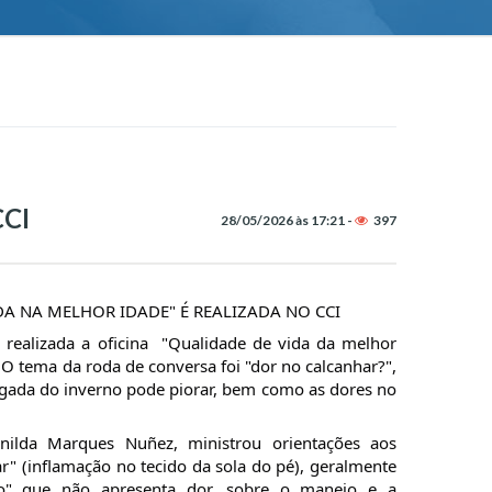
CCI
28/05/2026 às 17:21 -
397
DA NA MELHOR IDADE" É REALIZADA NO CCI
i realizada a oficina  "Qualidade de vida da melhor 
 O tema da roda de conversa foi "dor no calcanhar?", 
ada do inverno pode piorar, bem como as dores no 
enilda Marques Nuñez, ministrou orientações aos 
ar" (inflamação no tecido da sola do pé), geralmente 
o" que não apresenta dor, sobre o manejo e a 