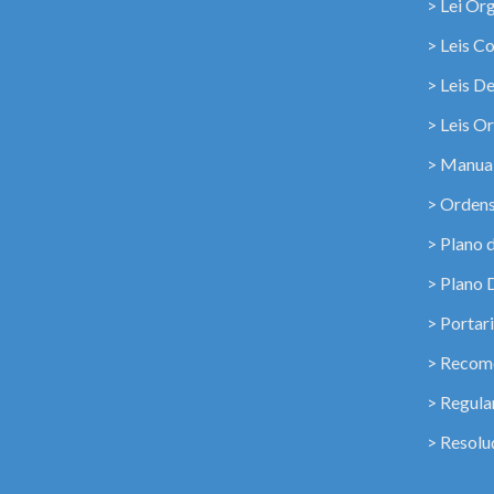
> Lei Or
> Leis C
> Leis D
> Leis Or
> Manua
> Ordens
> Plano 
> Plano 
> Portar
> Recome
> Regul
> Resolu