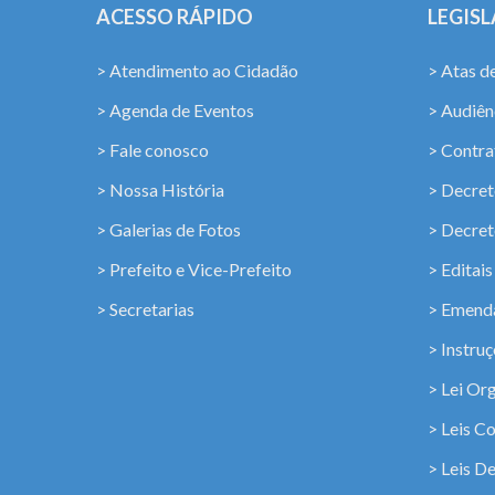
ACESSO RÁPIDO
LEGIS
> Atendimento ao Cidadão
> Atas d
> Agenda de Eventos
> Audiênc
> Fale conosco
> Contra
> Nossa História
> Decret
> Galerias de Fotos
> Decret
> Prefeito e Vice-Prefeito
> Editais
> Secretarias
> Emenda
> Instru
> Lei Or
> Leis C
> Leis D