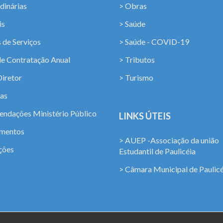
dinárias
> Obras
is
> Saúde
 de Serviços
> Saúde - COVID-19
de Contratação Anual
> Tributos
Diretor
> Turismo
ias
ndações Ministério Público
LINKS ÚTEIS
amentos
> AUEP -Associação da união
ções
Estudantil de Paulicéia
> Câmara Municipal de Paulicé