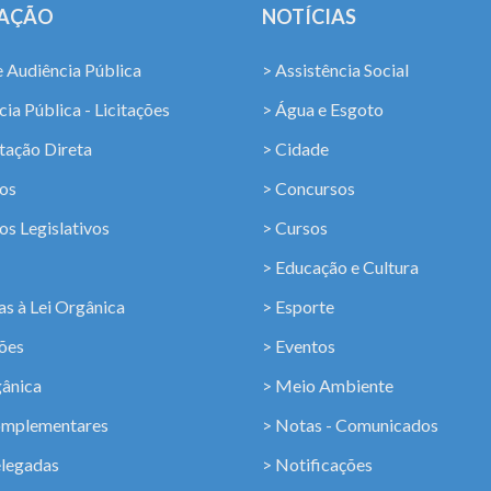
LAÇÃO
NOTÍCIAS
e Audiência Pública
> Assistência Social
ia Pública - Licitações
> Água e Esgoto
tação Direta
> Cidade
os
> Concursos
os Legislativos
> Cursos
> Educação e Cultura
s à Lei Orgânica
> Esporte
ções
> Eventos
gânica
> Meio Ambiente
omplementares
> Notas - Comunicados
elegadas
> Notificações