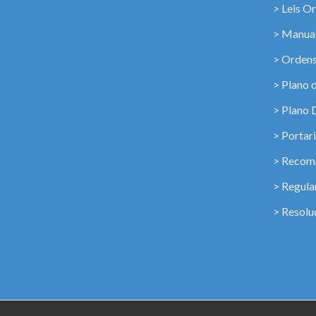
> Leis Or
> Manua
> Ordens
> Plano 
> Plano 
> Portar
> Recome
> Regul
> Resolu