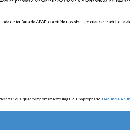
úmero de pessoas e propor reflexões sobre a importância da inclusão s
nda de fanfarra da APAE, era nítido nos olhos de crianças e adultos a ale
reportar qualquer comportamento ilegal ou inapropriado.
Denuncie Aqui