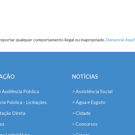
reportar qualquer comportamento ilegal ou inapropriado.
Denuncie Aqui
LAÇÃO
NOTÍCIAS
e Audiência Pública
> Assistência Social
ia Pública - Licitações
> Água e Esgoto
tação Direta
> Cidade
os
> Concursos
os Legislativos
> Cursos