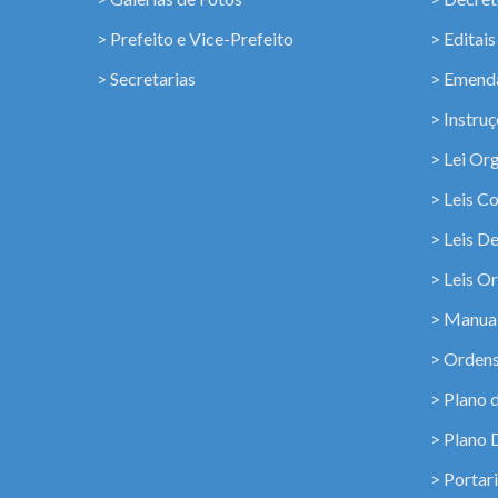
> Prefeito e Vice-Prefeito
> Editais
> Secretarias
> Emenda
> Instru
> Lei Or
> Leis C
> Leis D
> Leis Or
> Manua
> Ordens
> Plano 
> Plano 
> Portar