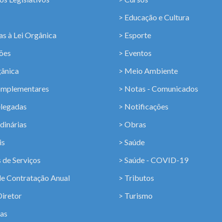
> Educação e Cultura
s à Lei Orgânica
> Esporte
ções
> Eventos
gânica
> Meio Ambiente
omplementares
> Notas - Comunicados
elegadas
> Notificações
dinárias
> Obras
is
> Saúde
 de Serviços
> Saúde - COVID-19
de Contratação Anual
> Tributos
Diretor
> Turismo
ias