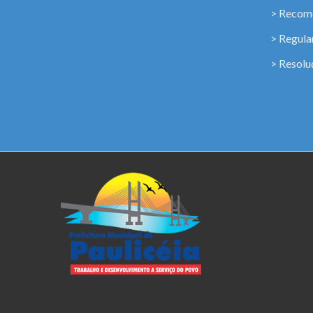
> Recome
> Regul
> Resolu