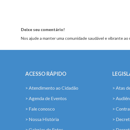
Deixe seu comentário!
Nos ajude a manter uma comunidade saudável e vibrante ao 
ACESSO RÁPIDO
LEGIS
> Atendimento ao Cidadão
> Atas d
> Agenda de Eventos
> Audiênc
> Fale conosco
> Contra
> Nossa História
> Decret
> Galerias de Fotos
> Decret