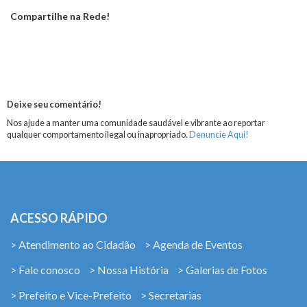
Compartilhe na Rede!
Deixe seu comentário!
Nos ajude a manter uma comunidade saudável e vibrante ao reportar
qualquer comportamento ilegal ou inapropriado.
Denuncie Aqui!
ACESSO RÁPIDO
> Atendimento ao Cidadão
> Agenda de Eventos
> Fale conosco
> Nossa História
> Galerias de Fotos
> Prefeito e Vice-Prefeito
> Secretarias