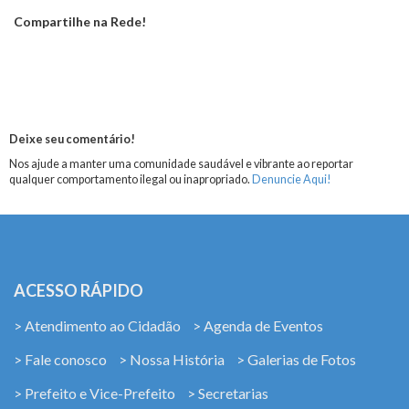
Compartilhe na Rede!
Deixe seu comentário!
Nos ajude a manter uma comunidade saudável e vibrante ao reportar
qualquer comportamento ilegal ou inapropriado.
Denuncie Aqui!
ACESSO RÁPIDO
> Atendimento ao Cidadão
> Agenda de Eventos
> Fale conosco
> Nossa História
> Galerias de Fotos
> Prefeito e Vice-Prefeito
> Secretarias