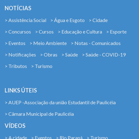
NOTÍCIAS
> Assistência Social
> Água e Esgoto
> Cidade
> Concursos
> Cursos
> Educação e Cultura
> Esporte
> Eventos
> Meio Ambiente
> Notas - Comunicados
> Notificações
> Obras
> Saúde
> Saúde - COVID-19
> Tributos
> Turismo
LINKS ÚTEIS
> AUEP -Associação da união Estudantil de Paulicéia
> Câmara Municipal de Paulicéia
VÍDEOS
> A cidade
> Eventos
> Rio Paraná
> Turismo