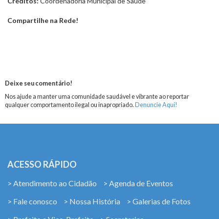
Créditos:
Coordenadoria Municipal de Saúde
Compartilhe na Rede!
Deixe seu comentário!
Nos ajude a manter uma comunidade saudável e vibrante ao reportar
qualquer comportamento ilegal ou inapropriado.
Denuncie Aqui!
ACESSO RÁPIDO
> Atendimento ao Cidadão
> Agenda de Eventos
> Fale conosco
> Nossa História
> Galerias de Fotos