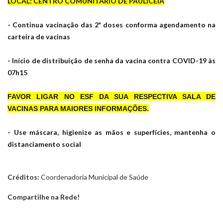
LOCAL: CENTRO COMUNITÁRIO DE PAULICÉIA
- Continua vacinação das 2ª doses conforma agendamento na
carteira de vacinas
- Início de distribuição de senha da vacina contra COVID-19 às
07h15
FAVOR LIGAR NO ESF DA SUA RESPECTIVA SALA DE
VACINAS PARA MAIORES INFORMAÇÕES.
- Use máscara, higienize as mãos e superfícies, mantenha o
distanciamento social
Créditos:
Coordenadoria Municipal de Saúde
Compartilhe na Rede!