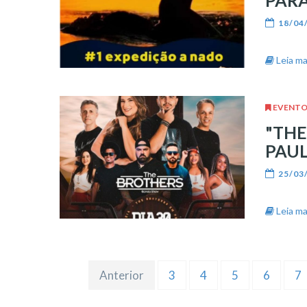
PAR
18/04
Leia mai
EVENTO
"THE
PAUL
25/03
Leia mai
Anterior
3
4
5
6
7