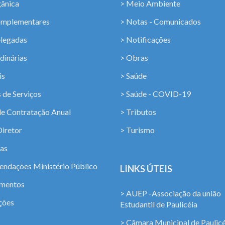
gânica
> Meio Ambiente
omplementares
> Notas - Comunicados
elegadas
> Notificações
dinárias
> Obras
is
> Saúde
 de Serviços
> Saúde - COVID-19
de Contratação Anual
> Tributos
Diretor
> Turismo
ias
ndações Ministério Público
LINKS ÚTEIS
amentos
> AUEP -Associação da união
ções
Estudantil de Paulicéia
> Câmara Municipal de Paulicé