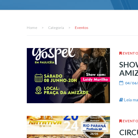
Home
>
Categoria
>
Eventos
EVENTO
SHOW
AMI
04/06
Leia mai
EVENTO
CIRC