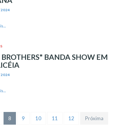
ANÁ
/2024
s...
S
 BROTHERS" BANDA SHOW EM
ICÉIA
/2024
s...
8
9
10
11
12
Próxima