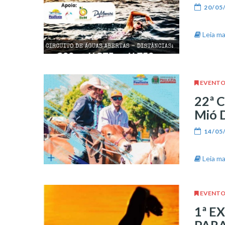
20/05
Leia mai
EVENTO
22ª 
Mió D
14/05
Leia mai
EVENTO
1ª E