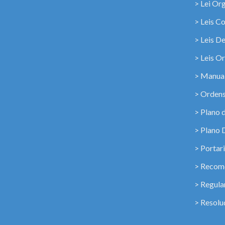
> Lei Or
> Leis C
> Leis D
> Leis Or
> Manua
> Ordens
> Plano 
> Plano 
> Portar
> Recome
> Regul
> Resolu