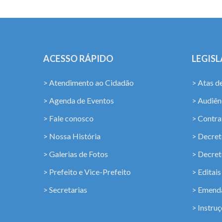
ACESSO RÁPIDO
LEGIS
> Atendimento ao Cidadão
> Atas d
> Agenda de Eventos
> Audiênc
> Fale conosco
> Contra
> Nossa História
> Decret
> Galerias de Fotos
> Decret
> Prefeito e Vice-Prefeito
> Editais
> Secretarias
> Emenda
> Instru