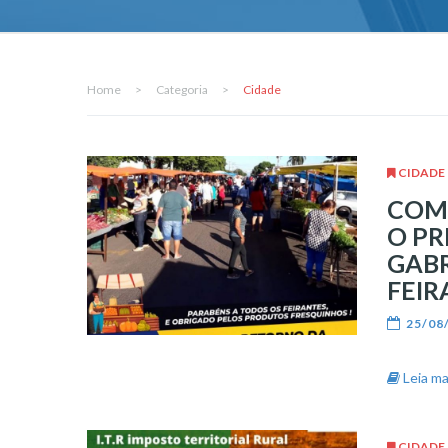
Home
>
Categoria
>
Cidade
CIDADE
COM
O PR
GABR
FEIR
25/08
Leia mai
CIDADE