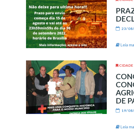
PRAZ
DECL
23/08
Leia mai
CIDADE
CONQ
CONC
AGR
DE P
19/08
Leia mai