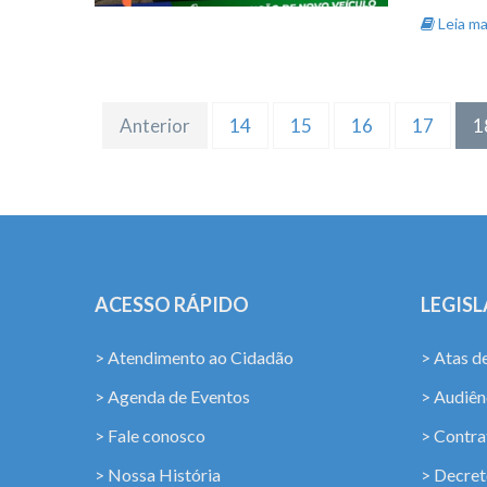
Leia mai
Anterior
14
15
16
17
1
ACESSO RÁPIDO
LEGIS
> Atendimento ao Cidadão
> Atas d
> Agenda de Eventos
> Audiênc
> Fale conosco
> Contra
> Nossa História
> Decret