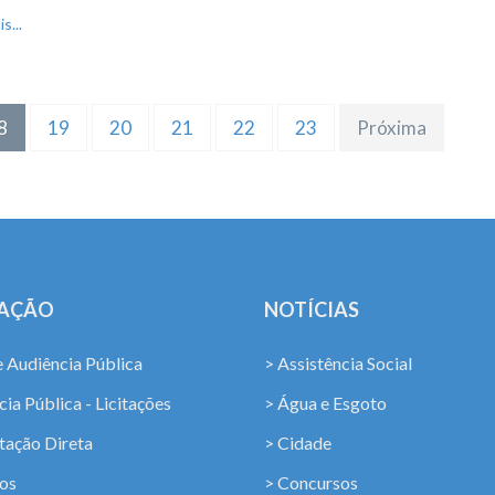
s...
8
19
20
21
22
23
Próxima
LAÇÃO
NOTÍCIAS
e Audiência Pública
> Assistência Social
ia Pública - Licitações
> Água e Esgoto
tação Direta
> Cidade
os
> Concursos