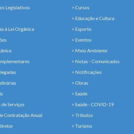
os Legislativos
> Cursos
> Educação e Cultura
s à Lei Orgânica
> Esporte
ções
> Eventos
gânica
> Meio Ambiente
omplementares
> Notas - Comunicados
elegadas
> Notificações
dinárias
> Obras
is
> Saúde
 de Serviços
> Saúde - COVID-19
de Contratação Anual
> Tributos
Diretor
> Turismo