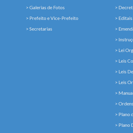
> Galerias de Fotos
> Decret
> Prefeito e Vice-Prefeito
> Editais
> Secretarias
> Emenda
> Instru
> Lei Or
> Leis C
> Leis D
> Leis Or
> Manua
> Ordens
> Plano 
> Plano 