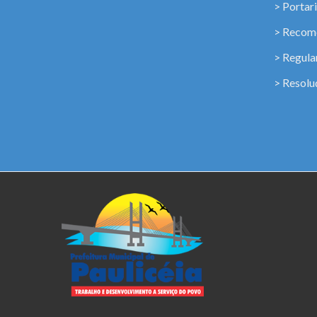
> Portar
> Recome
> Regul
> Resolu