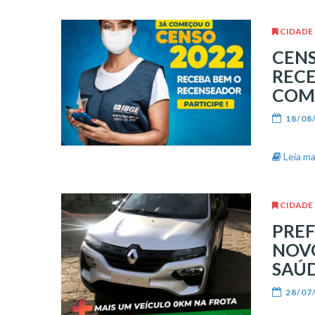
CIDADE
CENS
RECE
COM
18/08
Leia mai
CIDADE
PREF
NOVO
SAÚ
28/07